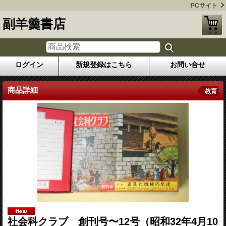
PCサイト
副羊羹書店
ログイン
新規登録はこちら
お問い合せ
商品詳細
教育
社会科クラブ 創刊号〜12号（昭和32年4月10