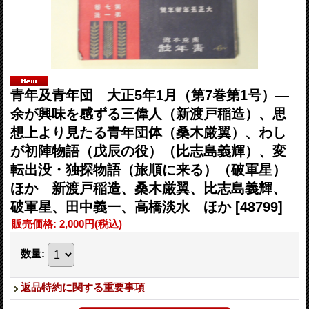
青年及青年団 大正5年1月（第7巻第1号）―
余が興味を感ずる三偉人（新渡戸稲造）、思
想上より見たる青年団体（桑木厳翼）、わし
が初陣物語（戊辰の役）（比志島義輝）、変
転出没・独探物語（旅順に来る）（破軍星）
ほか 新渡戸稲造、桑木厳翼、比志島義輝、
破軍星、田中義一、高橋淡水 ほか
[48799]
販売価格
:
2,000円
(税込)
数量
:
返品特約に関する重要事項