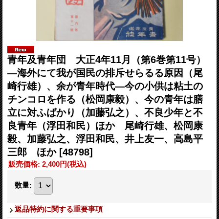
青年及青年団 大正4年11月（第6巻第11号）
―海外にて我が国民の排斥せらるる原因（尾
崎行雄）、余が青年時代―今の小供は粘土の
チンコロを作る（松岡康毅）、今の青年は膳
立に対ふばかり（加藤弘之）、不良少年と不
良青年（浮田和民）ほか 尾崎行雄、松岡康
毅、加藤弘之、浮田和民、井上友一、高島平
三郎 ほか
[48798]
販売価格
:
2,400円
(税込)
数量
:
返品特約に関する重要事項