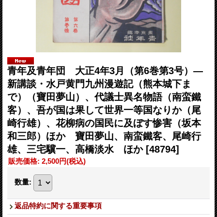
青年及青年団 大正4年3月（第6巻第3号）―
新講談・水戸黄門九州漫遊記（熊本城下ま
で）（寶田夢山）、代議士異名物語（南蛮鐵
客）、吾が国は果して世界一等国なりか（尾
崎行雄）、花柳病の国民に及ぼす惨害（坂本
和三郎）ほか 寶田夢山、南蛮鐵客、尾崎行
雄、三宅驥一、高橋淡水 ほか
[48794]
販売価格
:
2,500円
(税込)
数量
:
返品特約に関する重要事項