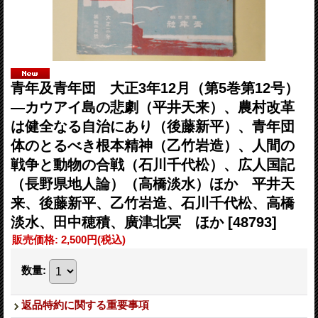
青年及青年団 大正3年12月（第5巻第12号）
―カウアイ島の悲劇（平井天来）、農村改革
は健全なる自治にあり（後藤新平）、青年団
体のとるべき根本精神（乙竹岩造）、人間の
戦争と動物の合戦（石川千代松）、広人国記
（長野県地人論）（高橋淡水）ほか 平井天
来、後藤新平、乙竹岩造、石川千代松、高橋
淡水、田中穂積、廣津北冥 ほか
[48793]
販売価格
:
2,500円
(税込)
数量
:
返品特約に関する重要事項