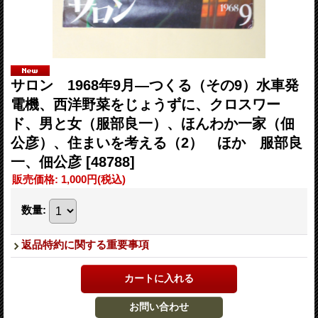
サロン 1968年9月―つくる（その9）水車発
電機、西洋野菜をじょうずに、クロスワー
ド、男と女（服部良一）、ほんわか一家（佃
公彦）、住まいを考える（2） ほか 服部良
一、佃公彦
[48788]
販売価格
:
1,000円
(税込)
数量
:
返品特約に関する重要事項