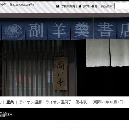
第431070025592号）
ご利用案内
｜
お問い合せ
商品検索
:
ム
｜
産業
｜
ライオン歯磨・ライオン歯刷子 価格表 （昭和28年10月1日）
品詳細