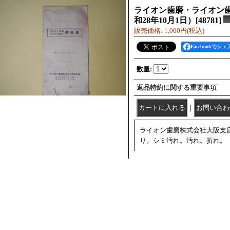
ライオン歯磨・ライオン
和28年10月1日）
[
48781
]
販売価格
:
1,000円
(税込)
Facebookでシェ
数量
:
返品特約に関する重要事項
｜
ライオン歯磨株式会社大阪支店、
り。シミ汚れ。汚れ。折れ。