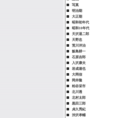
写真
明治期
大正期
昭和初年代
昭和10年代
天沢退二郎
天野忠
荒川洋治
飯島耕一
石原吉郎
入沢康夫
岩成達也
大岡信
岡井隆
粕谷栄市
北川透
北村太郎
黒田三郎
貞久秀紀
渋沢孝輔