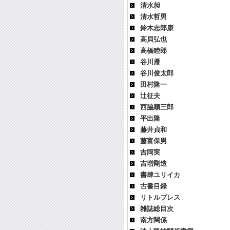
清水昶
清水哲男
鈴木志郎康
高貝弘也
高橋睦郎
谷川雁
谷川俊太郎
田村隆一
辻征夫
西脇順三郎
平出隆
藤井貞和
藤富保男
吉岡実
吉増剛造
書肆ユリイカ
古書目録
リトルプレス
雑誌総目次
南方関係