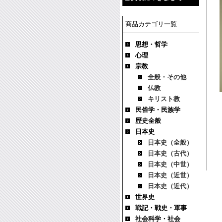
商品カテゴリ一覧
思想・哲学
心理
宗教
全般・その他
仏教
キリスト教
民俗学・民族学
歴史全般
日本史
日本史（全般）
日本史（古代）
日本史（中世）
日本史（近世）
日本史（近代）
世界史
戦記・戦史・軍事
社会科学・社会