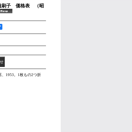
歯刷子 価格表 （昭
ア
1953。1枚もの2つ折