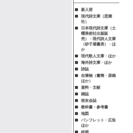
新入荷
現代詩文庫（思潮
社）
日本現代詩文庫（土
曜美術社出版販
売）・現代詩人文庫
（砂子屋書房）・ほ
か
現代歌人文庫・ほか
海外詩文庫・ほか
詩誌
自筆物（書簡・原稿
ほか）
資料・文献
雑誌
校友会誌
教科書・参考書
地図
パンフレット・広告
ほか
絵画