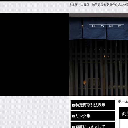
古本屋・古書店 埼玉県公安委員会公認古物商免許（
ホー
特定商取引法表示
商
リンク集
買取につきまして