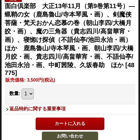
面白倶楽部 大正13年11月（第9巻第11号）―
蝋鞘の女（鹿島魯山/寺本琴風・画）、剣魔侠
菩薩・梵天おかん恋慕の巻（朝山李四/大橋月
皎・画）、魔の三角器（貴志四川/高畠華宵・
画）、寝惚け探偵（不語仙亭/池田永治・画）
ほか 鹿島魯山/寺本琴風・画、朝山李四/大橋
月皎・画、貴志四川/高畠華宵・画、不語仙亭/
池田永治・画、中町茜陵、久坂春助 ほか
[48
775]
販売価格
:
3,500円
(税込)
数量
:
返品特約に関する重要事項