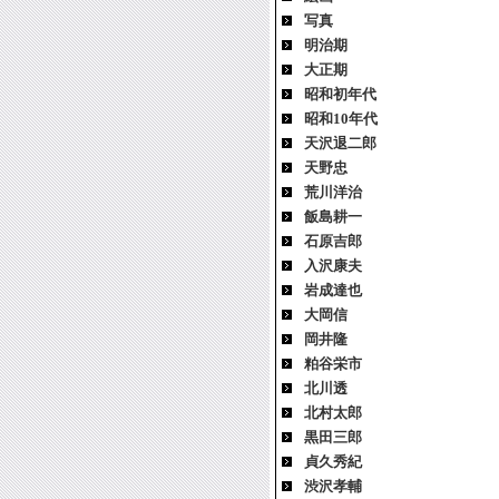
写真
明治期
大正期
昭和初年代
昭和10年代
天沢退二郎
天野忠
荒川洋治
飯島耕一
石原吉郎
入沢康夫
岩成達也
大岡信
岡井隆
粕谷栄市
北川透
北村太郎
黒田三郎
貞久秀紀
渋沢孝輔