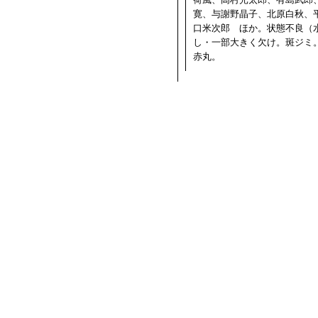
寛、与謝野晶子、北原白秋、
口米次郎 ほか。状態不良（
し・一部大きく欠け。斑ジミ
赤丸。