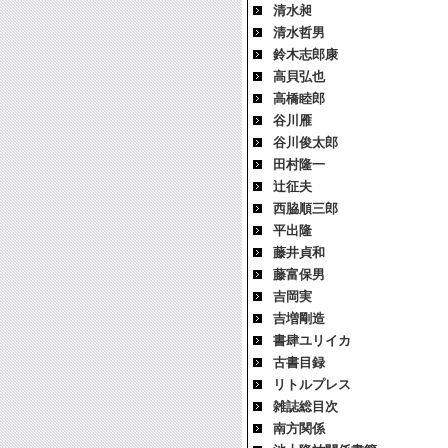
清水昶
清水哲男
鈴木志郎康
高貝弘也
高橋睦郎
谷川雁
谷川俊太郎
田村隆一
辻征夫
西脇順三郎
平出隆
藤井貞和
藤富保男
吉岡実
吉増剛造
書肆ユリイカ
古書目録
リトルプレス
雑誌総目次
南方関係