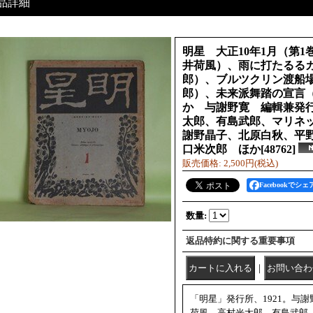
品詳細
明星 大正10年1月（第1
井荷風）、雨に打たるる
郎）、ブルツクリン渡船
郎）、未来派舞踏の宣言
か 与謝野寛 編輯兼発行
太郎、有島武郎、マリネ
謝野晶子、北原白秋、平
口米次郎 ほか
[
48762
]
販売価格
:
2,500円
(税込)
Facebookでシェ
数量
:
返品特約に関する重要事項
｜
「明星」発行所、1921。与
荷風、高村光太郎、有島武郎