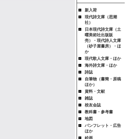
新入荷
現代詩文庫（思潮
社）
日本現代詩文庫（土
曜美術社出版販
売）・現代詩人文庫
（砂子屋書房）・ほ
か
現代歌人文庫・ほか
海外詩文庫・ほか
詩誌
自筆物（書簡・原稿
ほか）
資料・文献
雑誌
校友会誌
教科書・参考書
地図
パンフレット・広告
ほか
絵画