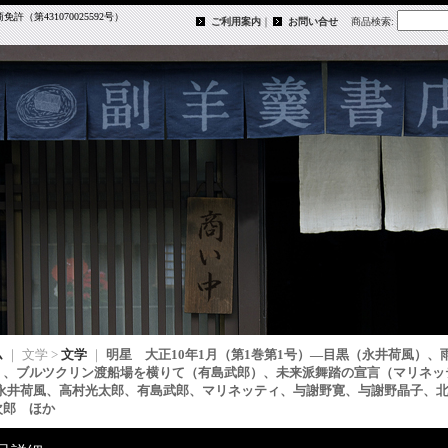
第431070025592号）
ご利用案内
｜
お問い合せ
商品検索
:
ム
｜ 文学 >
文学
｜
明星 大正10年1月（第1巻第1号）―目黒（永井荷風）
）、ブルツクリン渡船場を横りて（有島武郎）、未来派舞踏の宣言（マリネッ
/永井荷風、高村光太郎、有島武郎、マリネッティ、与謝野寛、与謝野晶子、
次郎 ほか