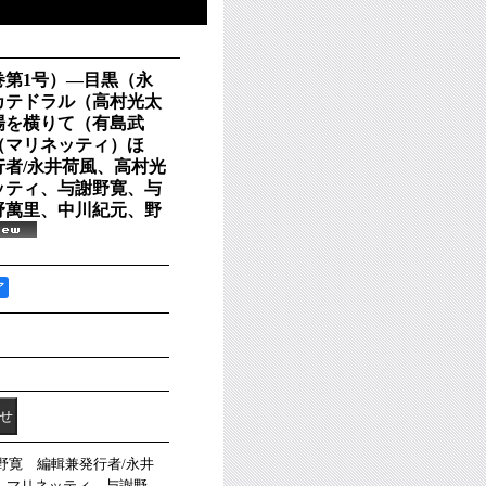
巻第1号）―目黒（永
カテドラル（高村光太
場を横りて（有島武
（マリネッティ）ほ
者/永井荷風、高村光
ッティ、与謝野寛、与
野萬里、中川紀元、野
ア
謝野寛 編輯兼発行者/永井
、マリネッティ、与謝野