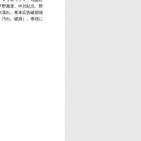
平野萬里、中川紀元、野
水濡れ。巻末広告破損強
。汚れ。破損）。巻頭に