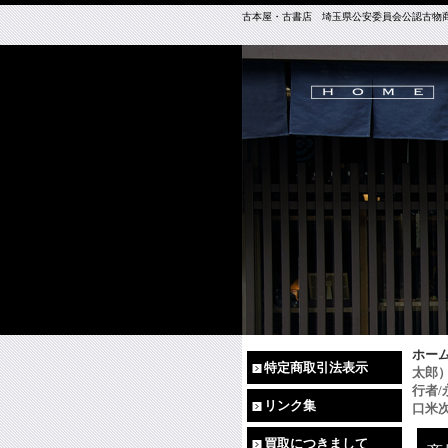
古本屋・古書店 埼玉県公安委員会公認古物商免許（
ホー
特定商取引法表示
太郎
行者
リンク集
口米
買取につきまして