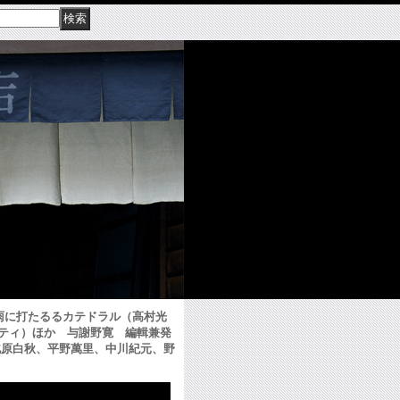
、雨に打たるるカテドラル（高村光
ティ）ほか 与謝野寛 編輯兼発
北原白秋、平野萬里、中川紀元、野