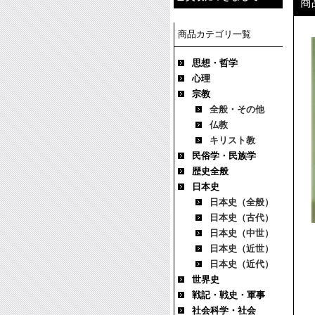
商
商品カテゴリ一覧
思想・哲学
心理
宗教
全般・その他
仏教
キリスト教
民俗学・民族学
歴史全般
日本史
日本史（全般）
日本史（古代）
日本史（中世）
日本史（近世）
日本史（近代）
世界史
戦記・戦史・軍事
社会科学・社会