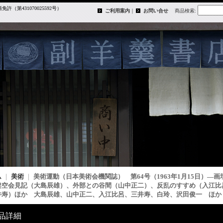
第431070025592号）
ご利用案内
｜
お問い合せ
商品検索
:
ム
｜
美術
｜
美術運動（日本美術会機関誌） 第64号（1963年1月15日）―
架空会見記（大島辰雄）、外部との谷間（山中正二）、反乱のすすめ（入江比
井寿）ほか 大島辰雄、山中正二、入江比呂、三井寿、白玲、沢田俊一 ほか
品詳細