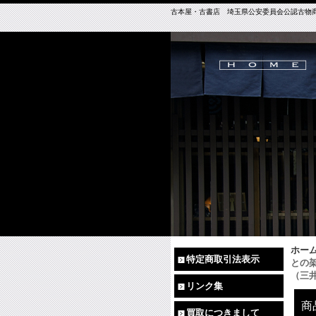
古本屋・古書店 埼玉県公安委員会公認古物商免許（
ホー
特定商取引法表示
との
（三
リンク集
商
買取につきまして