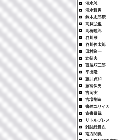
清水昶
清水哲男
鈴木志郎康
高貝弘也
高橋睦郎
谷川雁
谷川俊太郎
田村隆一
辻征夫
西脇順三郎
平出隆
藤井貞和
藤富保男
吉岡実
吉増剛造
書肆ユリイカ
古書目録
リトルプレス
雑誌総目次
南方関係