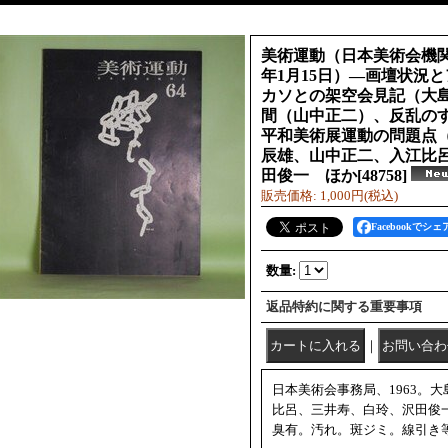
美術運動（日本美術会機関誌
年1月15日）―画壇状況
カソとの架空会見記（大
間（山中正二）、反乱の
平和美術展運動の問題点
辰雄、山中正二、入江比
田俊一 ほか
[
48758
]
販売価格
:
1,000円
(税込)
Facebookでシェ
数量
:
返品特約に関する重要事項
｜
日本美術会事務局、1963。
比呂、三井寿、白玲、沢田俊
臭有。汚れ。斑ジミ。線引き