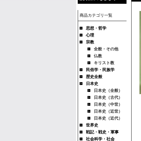
商品カテゴリ一覧
思想・哲学
心理
宗教
全般・その他
仏教
キリスト教
民俗学・民族学
歴史全般
日本史
日本史（全般）
日本史（古代）
日本史（中世）
日本史（近世）
日本史（近代）
世界史
戦記・戦史・軍事
社会科学・社会