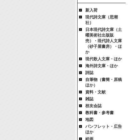
新入荷
現代詩文庫（思潮
社）
日本現代詩文庫（土
曜美術社出版販
売）・現代詩人文庫
（砂子屋書房）・ほ
か
現代歌人文庫・ほか
海外詩文庫・ほか
詩誌
自筆物（書簡・原稿
ほか）
資料・文献
雑誌
校友会誌
教科書・参考書
地図
パンフレット・広告
ほか
絵画