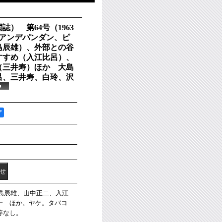
） 第64号（1963
とアンデパンダン、ピ
島辰雄）、外部との谷
すすめ（入江比呂）、
（三井寿）ほか 大島
呂、三井寿、白玲、沢
ア
大島辰雄、山中正二、入江
一 ほか。ヤケ。タバコ
等なし。