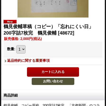
鶴見俊輔草稿（コピー）「忘れにくい日」
200字詰7枚完 鶴見俊輔
[48672]
販売価格
:
2,000円
(税込)
数量
:
返品特約に関する重要事項
商品詳細
鶴見俊輔。コピー原稿。200字詰7枚完。「京都新聞」のコラ