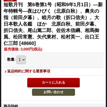
短歌月刊 第6巻第1号（昭和9年1月1日）―新
年特輯号―夜はひびく（北原白秋）、農夫の
指（前田夕暮）、睦月の歌（折口信夫）、大
日本歌人名鑑 ほか 北原白秋、前田夕暮、
折口信夫、尾山篤二郎、佐佐木信綱、相馬御
風、松田常憲、矢代東村、松村英一、出口王
仁三郎
[48660]
販売価格
:
3,000円
(税込)
数量
:
返品特約に関する重要事項
商品詳細