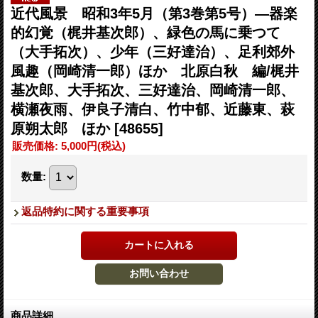
近代風景 昭和3年5月（第3巻第5号）―器楽
的幻覚（梶井基次郎）、緑色の馬に乗つて
（大手拓次）、少年（三好達治）、足利郊外
風趣（岡崎清一郎）ほか 北原白秋 編/梶井
基次郎、大手拓次、三好達治、岡崎清一郎、
横瀬夜雨、伊良子清白、竹中郁、近藤東、萩
原朔太郎 ほか
[48655]
販売価格
:
5,000円
(税込)
数量
:
返品特約に関する重要事項
商品詳細