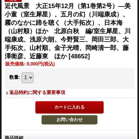
近代風景 大正15年12月（第1巻第2号）―美
小童（室生犀星）、五月の幻（川端康成）、
霧のなかに蹄を聴く（大手拓次）、日本海
（山村順）ほか 北原白秋 編/室生犀星、川
端康成、浅原六朗、今野賢三、岡田三郎、大
手拓次、山村順、金子光晴、岡崎清一郎、藤
澤衛彦、近藤東 ほか
[48652]
販売価格
:
8,000円
(税込)
数量
:
返品特約に関する重要事項
商品詳細