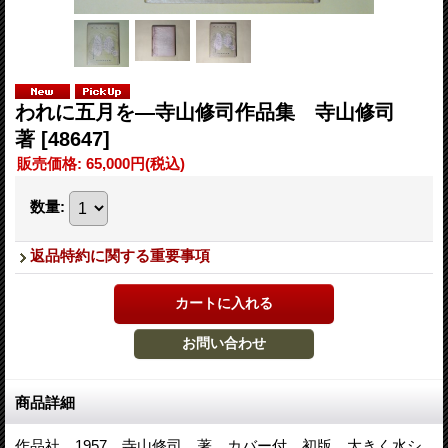
われに五月を―寺山修司作品集 寺山修司
著
[48647]
販売価格
:
65,000円
(税込)
数量
:
返品特約に関する重要事項
商品詳細
作品社、1957。寺山修司 著。カバー付。初版。大きく水シ