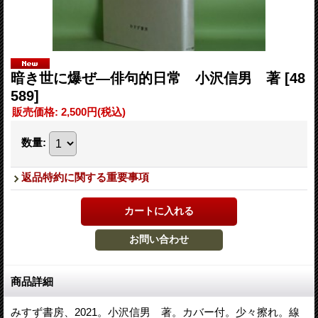
暗き世に爆ぜ―俳句的日常 小沢信男 著
[48
589]
販売価格
:
2,500円
(税込)
数量
:
返品特約に関する重要事項
商品詳細
みすず書房、2021。小沢信男 著。カバー付。少々擦れ。線