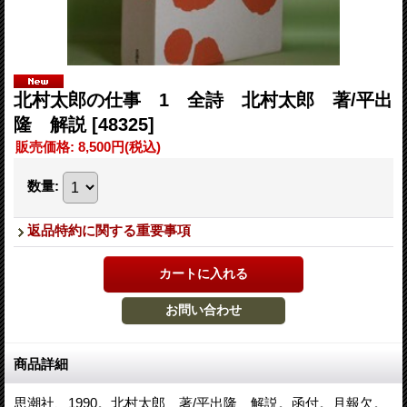
北村太郎の仕事 1 全詩 北村太郎 著/平出
隆 解説
[48325]
販売価格
:
8,500円
(税込)
数量
:
返品特約に関する重要事項
商品詳細
思潮社、1990。北村太郎 著/平出隆 解説。函付。月報欠。