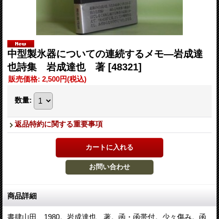
中型製氷器についての連続するメモ―岩成達
也詩集 岩成達也 著
[48321]
販売価格
:
2,500円
(税込)
数量
:
返品特約に関する重要事項
商品詳細
書肆山田、1980。岩成達也 著。函・函帯付。少々傷み。函