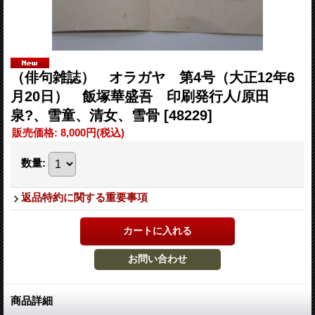
（俳句雑誌） オラガヤ 第4号（大正12年6
月20日） 飯塚華盛吾 印刷発行人/原田
泉?、雪童、清女、雪骨
[48229]
販売価格
:
8,000円
(税込)
数量
:
返品特約に関する重要事項
商品詳細