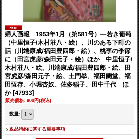
婦人画報 1953年1月（第581号）―若き葡萄
（中里恒子/木村荘八・絵）、川のある下町の
話（川端康成/福田豊四郎・絵）、桃李の季節
に（田宮虎彦/森田元子・絵）ほか 中里恒子/
木村荘八・絵、川端康成/福田豊四郎・絵、田
宮虎彦/森田元子・絵、土門拳、福田蘭堂、福
田恆存、小堀杏奴、佐多稲子、田中千代 ほ
か
[47933]
販売価格
:
900円
(税込)
数量
:
返品特約に関する重要事項