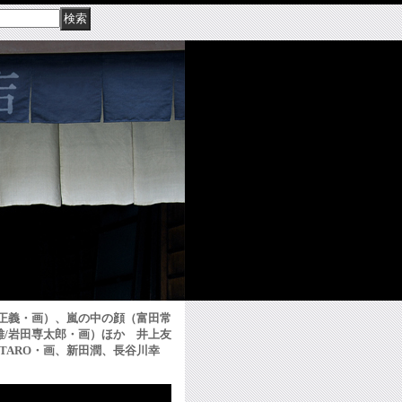
勢正義・画）、嵐の中の顔（富田常
雄/岩田専太郎・画）ほか 井上友
NTARO・画、新田潤、長谷川幸