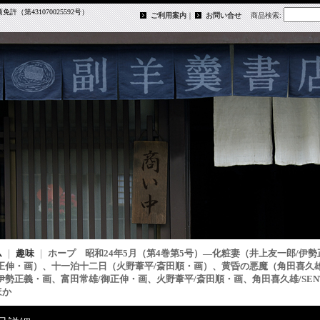
第431070025592号）
ご利用案内
｜
お問い合せ
商品検索
:
ム
｜
趣味
｜
ホープ 昭和24年5月（第4巻第5号）―化粧妻（井上友一郎/伊
御正伸・画）、十一泊十二日（火野葦平/斎田順・画）、黄昏の悪魔（角田喜久
伊勢正義・画、富田常雄/御正伸・画、火野葦平/斎田順・画、角田喜久雄/SE
ほか