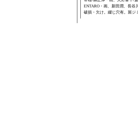
ENTARO・画、新田潤、長
破損・欠け。綴じ穴有。斑ジ