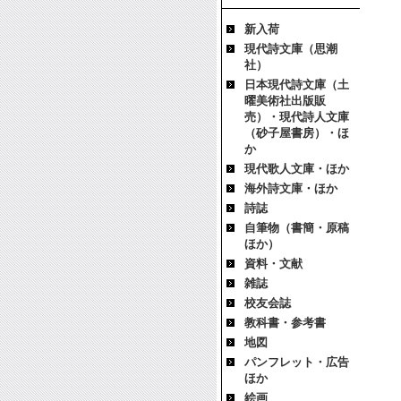
新入荷
現代詩文庫（思潮
社）
日本現代詩文庫（土
曜美術社出版販
売）・現代詩人文庫
（砂子屋書房）・ほ
か
現代歌人文庫・ほか
海外詩文庫・ほか
詩誌
自筆物（書簡・原稿
ほか）
資料・文献
雑誌
校友会誌
教科書・参考書
地図
パンフレット・広告
ほか
絵画