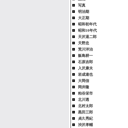
写真
明治期
大正期
昭和初年代
昭和10年代
天沢退二郎
天野忠
荒川洋治
飯島耕一
石原吉郎
入沢康夫
岩成達也
大岡信
岡井隆
粕谷栄市
北川透
北村太郎
黒田三郎
貞久秀紀
渋沢孝輔