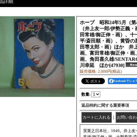
品詳細
ホープ 昭和24年5月（第
（井上友一郎/伊勢正義・
田常雄/御正伸・画）、十
平/斎田順・画）、黄昏の
田専太郎・画）ほか 井上
画、富田常雄/御正伸・画
画、角田喜久雄/SENTA
川幸延 ほか
[
47930
]
販売価格
:
2,000円
(税込)
Facebookでシェ
数量
:
返品特約に関する重要事項
｜
実業之日本社、1949。井上
常雄/御正伸・画、火野葦平/