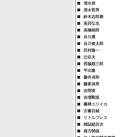
清水昶
清水哲男
鈴木志郎康
高貝弘也
高橋睦郎
谷川雁
谷川俊太郎
田村隆一
辻征夫
西脇順三郎
平出隆
藤井貞和
藤富保男
吉岡実
吉増剛造
書肆ユリイカ
古書目録
リトルプレス
雑誌総目次
南方関係