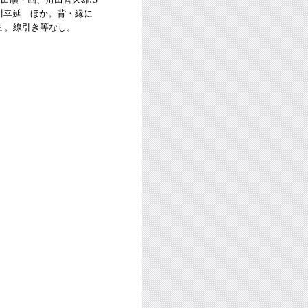
谷川幸延 ほか。背・縁に
ミ。線引き等なし。