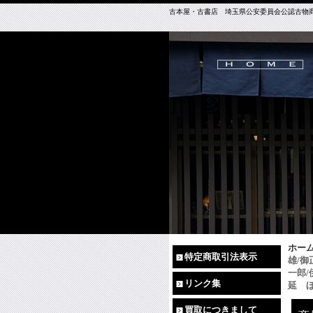
古本屋・古書店 埼玉県公安委員会公認古物商免許（
ホー
特定商取引法表示
雄/
一郎/
リンク集
延 
買取につきまして