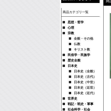
商
商品カテゴリ一覧
思想・哲学
心理
宗教
全般・その他
仏教
キリスト教
民俗学・民族学
歴史全般
日本史
日本史（全般）
日本史（古代）
日本史（中世）
日本史（近世）
日本史（近代）
世界史
戦記・戦史・軍事
社会科学・社会