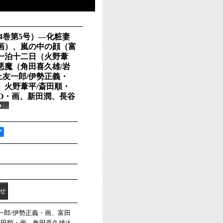
4巻第5号）―化粧妻
画）、嵐の中の顔（富
一泊十二日（火野葦
悪魔（角田喜久雄/岩
友一郎/伊勢正義・
、火野葦平/斎田順・
RO・画、新田潤、長谷
ア
友一郎/伊勢正義・画、富田
斎田順・画、角田喜久雄/S