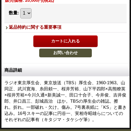
販売価格
:
20,000円
(税込)
数量
:
返品特約に関する重要事項
商品詳細
ラジオ東京厚生会、東京放送（TBS）厚生会、1960-1963。山
同正、武川寛海、糸田頼一、桜井芳裕、山下平四郎×高熊瞭英
×桜井芳裕×今川久通×新美誠一、田口十合子、今井俊、吉井俊
郎、井口昌三、彭城昌治 ほか。TBSの厚生会の雑誌。擦
れ。折れ。一部破れ・欠け。傷み。7号裏表紙に「KS」と書き
込み。16号スキーの記事に円谷一、実相寺昭雄らについての
それぞれの記事有（キタジマ・タケシゲ筆）。