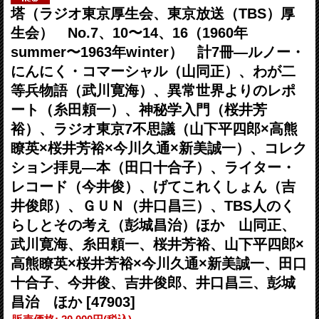
塔（ラジオ東京厚生会、東京放送（TBS）厚
生会） No.7、10〜14、16（1960年
summer〜1963年winter） 計7冊―ルノー・
にんにく・コマーシャル（山同正）、わが二
等兵物語（武川寛海）、異常世界よりのレポ
ート（糸田頼一）、神秘学入門（桜井芳
裕）、ラジオ東京7不思議（山下平四郎×高熊
瞭英×桜井芳裕×今川久通×新美誠一）、コレク
ション拝見―本（田口十合子）、ライター・
レコード（今井俊）、げてこれくしょん（吉
井俊郎）、ＧＵＮ（井口昌三）、TBS人のく
らしとその考え（彭城昌治）ほか 山同正、
武川寛海、糸田頼一、桜井芳裕、山下平四郎×
高熊瞭英×桜井芳裕×今川久通×新美誠一、田口
十合子、今井俊、吉井俊郎、井口昌三、彭城
昌治 ほか
[47903]