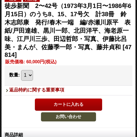
徒歩新聞 2〜42号（1973年3月1日〜1986年6
月15日）のうち8、15、17号欠 計38冊 鈴
木志郎康 発行/春木一端 編/赤瀬川原平 表
紙/戸田達雄、黒川一郎、北田洋平、海老原一
味、江戸川三歩、田辺哲郎・写真、伊藤比呂
美・まんが、佐藤季一郎・写真、藤井貞和
[47
814]
販売価格
:
60,000円
(税込)
数量
:
返品特約に関する重要事項
商品詳細