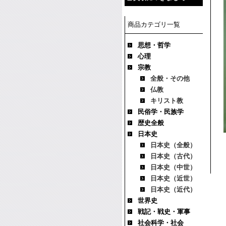
商品カテゴリ一覧
思想・哲学
心理
宗教
全般・その他
仏教
キリスト教
民俗学・民族学
歴史全般
日本史
日本史（全般）
日本史（古代）
日本史（中世）
日本史（近世）
日本史（近代）
世界史
戦記・戦史・軍事
社会科学・社会