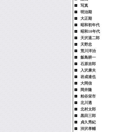
写真
明治期
大正期
昭和初年代
昭和10年代
天沢退二郎
天野忠
荒川洋治
飯島耕一
石原吉郎
入沢康夫
岩成達也
大岡信
岡井隆
粕谷栄市
北川透
北村太郎
黒田三郎
貞久秀紀
渋沢孝輔