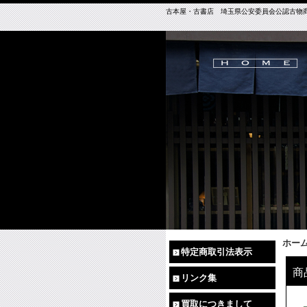
古本屋・古書店 埼玉県公安委員会公認古物商免許（
ホー
特定商取引法表示
商
リンク集
買取につきまして