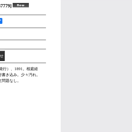
47779
]
ア
行）、1891。桜庭経
付書き込み。少々汚れ。
文問題なし。