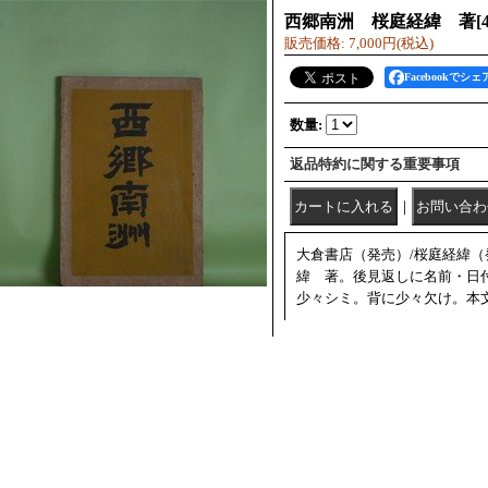
西郷南洲 桜庭経緯 著
[
販売価格
:
7,000円
(税込)
Facebookでシェ
数量
:
返品特約に関する重要事項
｜
大倉書店（発売）/桜庭経緯（発
緯 著。後見返しに名前・日
少々シミ。背に少々欠け。本