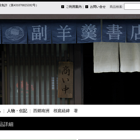
第431070025592号）
ご利用案内
｜
お問い合せ
商品検索
:
ム
｜
人物・伝記
｜
西郷南洲 桜庭経緯 著
品詳細