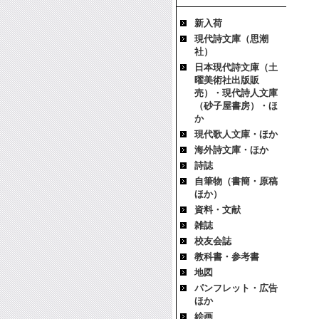
新入荷
現代詩文庫（思潮
社）
日本現代詩文庫（土
曜美術社出版販
売）・現代詩人文庫
（砂子屋書房）・ほ
か
現代歌人文庫・ほか
海外詩文庫・ほか
詩誌
自筆物（書簡・原稿
ほか）
資料・文献
雑誌
校友会誌
教科書・参考書
地図
パンフレット・広告
ほか
絵画