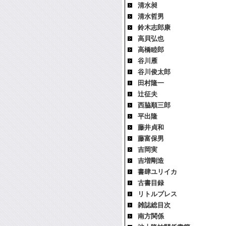
清水昶
清水哲男
鈴木志郎康
高貝弘也
高橋睦郎
谷川雁
谷川俊太郎
田村隆一
辻征夫
西脇順三郎
平出隆
藤井貞和
藤富保男
吉岡実
吉増剛造
書肆ユリイカ
古書目録
リトルプレス
雑誌総目次
南方関係