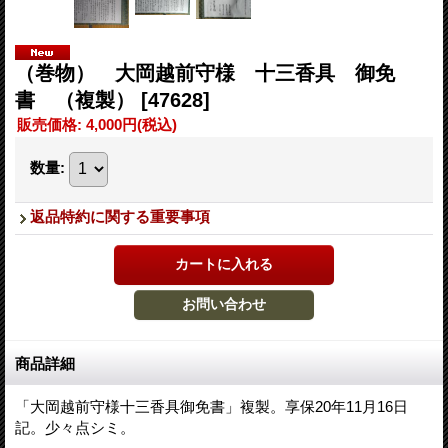
（巻物） 大岡越前守様 十三香具 御免
書 （複製）
[47628]
販売価格
:
4,000円
(税込)
数量
:
返品特約に関する重要事項
商品詳細
「大岡越前守様十三香具御免書」複製。享保20年11月16日
記。少々点シミ。