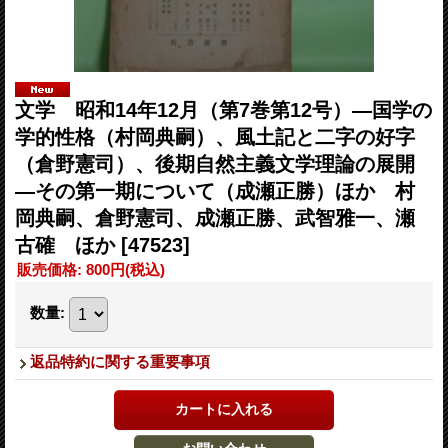
文学 昭和14年12月（第7巻第12号）―国学の
学的性格（村岡典嗣）、風土記と二字の好字
（倉野憲司）、後期自然主義文学理論の展開
―その第一期について（成瀬正勝）ほか 村
岡典嗣、倉野憲司、成瀬正勝、武智雅一、瀬
古確 ほか
[47523]
販売価格
:
800円
(税込)
数量
:
返品特約に関する重要事項