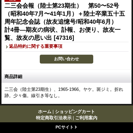
二三会会報（陸士第23期生） 第50〜52号
（昭和40年7月〜41年1月）＋陸士卒業五十五
周年記念会誌（故友追憶号/昭和40年6月）
計4冊―期友の病状、訃報、お便り、故友一
覧、故友の思い出
[47316]
返品特約に関する重要事項
商品詳細
二三会（陸士第23期生）、1965-1966。ヤケ。斑ジミ。折れ
跡。少々傷。線引き等なし。
ホーム
|
ショッピングカート
特定商取引法表示
|
ご利用案内
PCサイト