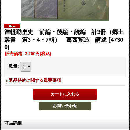
津軽勤皇史 前編・後編・続編 計3冊（郷土
叢書 第3・4・7輯） 葛西覧造 講述
[4730
0]
販売価格
:
3,200円
(税込)
数量
:
返品特約に関する重要事項
商品詳細