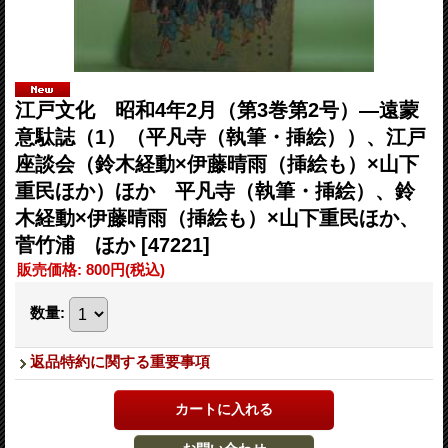
江戸文化 昭和4年2月（第3巻第2号）―遠蒙
意駄誌（1）（平凡寺（執筆・挿絵））、江戸
座談会（鈴木経動×伊藤晴雨（挿絵も）×山下
重民ほか）ほか 平凡寺（執筆・挿絵）、鈴
木経動×伊藤晴雨（挿絵も）×山下重民ほか、
菅竹浦 ほか
[47221]
販売価格
:
800円
(税込)
数量
:
返品特約に関する重要事項