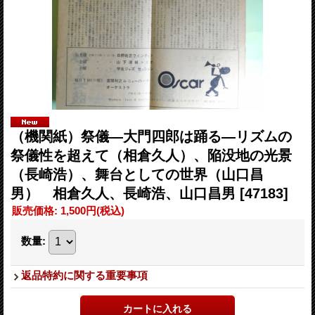
（機関紙）祭儀―大門四郎は踊る―リズムの
祭儀性を超えて（相倉久人）、陥没地の光景
（長崎浩）、舞台としての世界（山口昌
男） 相倉久人、長崎浩、山口昌男
[47183]
販売価格
:
1,500円
(税込)
数量
:
返品特約に関する重要事項