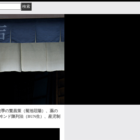
―閑散季の繁昌策（菊池荘陽）、薬の
ヰンド陳列法（BUN生）、産児制