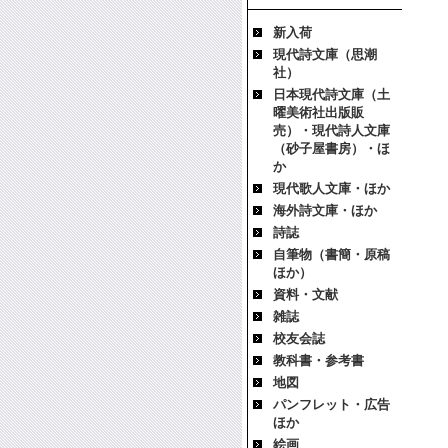
新入荷
現代詩文庫（思潮
社）
日本現代詩文庫（土
曜美術社出版販
売）・現代詩人文庫
（砂子屋書房）・ほ
か
現代歌人文庫・ほか
海外詩文庫・ほか
詩誌
自筆物（書簡・原稿
ほか）
資料・文献
雑誌
校友会誌
教科書・参考書
地図
パンフレット・広告
ほか
絵画