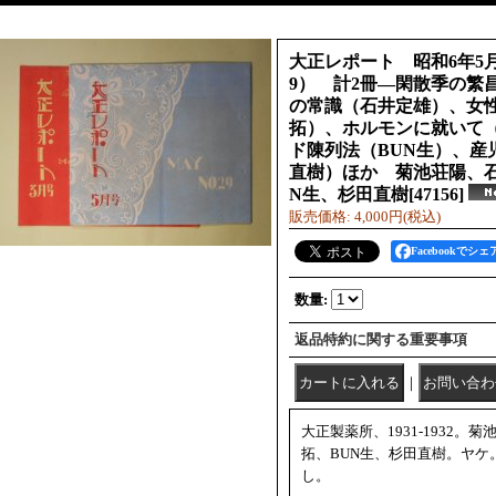
大正レポート 昭和6年5月、
9） 計2冊―閑散季の繁
の常識（石井定雄）、女
拓）、ホルモンに就いて
ド陳列法（BUN生）、産
直樹）ほか 菊池荘陽、
N生、杉田直樹
[
47156
]
販売価格
:
4,000円
(税込)
Facebookでシェ
数量
:
返品特約に関する重要事項
｜
大正製薬所、1931-1932。
拓、BUN生、杉田直樹。ヤケ
し。