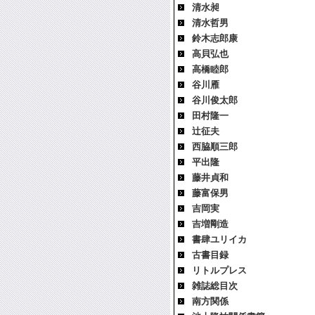
清水昶
清水哲男
鈴木志郎康
高貝弘也
高橋睦郎
谷川雁
谷川俊太郎
田村隆一
辻征夫
西脇順三郎
平出隆
藤井貞和
藤富保男
吉岡実
吉増剛造
書肆ユリイカ
古書目録
リトルプレス
雑誌総目次
南方関係