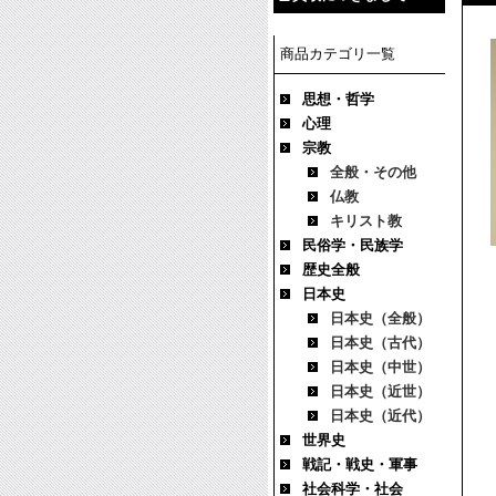
商品カテゴリ一覧
思想・哲学
心理
宗教
全般・その他
仏教
キリスト教
民俗学・民族学
歴史全般
日本史
日本史（全般）
日本史（古代）
日本史（中世）
日本史（近世）
日本史（近代）
世界史
戦記・戦史・軍事
社会科学・社会