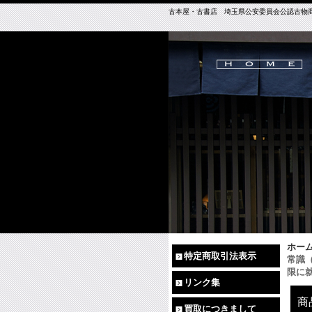
古本屋・古書店 埼玉県公安委員会公認古物商免許（
ホー
特定商取引法表示
常識
限に
リンク集
商
買取につきまして