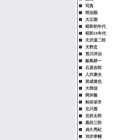
写真
明治期
大正期
昭和初年代
昭和10年代
天沢退二郎
天野忠
荒川洋治
飯島耕一
石原吉郎
入沢康夫
岩成達也
大岡信
岡井隆
粕谷栄市
北川透
北村太郎
黒田三郎
貞久秀紀
渋沢孝輔