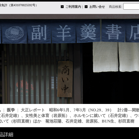
第431070025592号）
ご利用案内
｜
お問い合せ
商品検索
:
ム
｜
医学
｜
大正レポート 昭和6年5月、7年3月（NO.29、39） 計2冊
（石井定雄）、女性美と体育（岩原拓）、ホルモンに就いて（石井定雄）、ウ
就いて（杉田直樹）ほか 菊池荘陽、石井定雄、岩原拓、BUN生、杉田直樹
品詳細