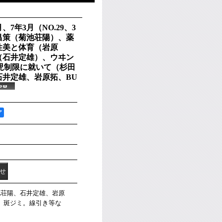
7年3月（NO.29、3
昌策（菊池荘陽）、薬
性美と体育（岩原
（石井定雄）、ウヰン
児制限に就いて（杉田
石井定雄、岩原拓、BU
ア
菊池荘陽、石井定雄、岩原
。斑ジミ。線引き等な