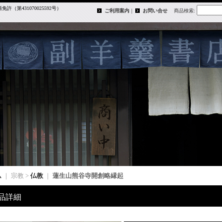
第431070025592号）
ご利用案内
｜
お問い合せ
商品検索
:
ム
｜ 宗教 >
仏教
｜
蓮生山熊谷寺開創略縁起
品詳細