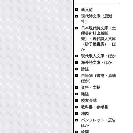
新入荷
現代詩文庫（思潮
社）
日本現代詩文庫（土
曜美術社出版販
売）・現代詩人文庫
（砂子屋書房）・ほ
か
現代歌人文庫・ほか
海外詩文庫・ほか
詩誌
自筆物（書簡・原稿
ほか）
資料・文献
雑誌
校友会誌
教科書・参考書
地図
パンフレット・広告
ほか
絵画