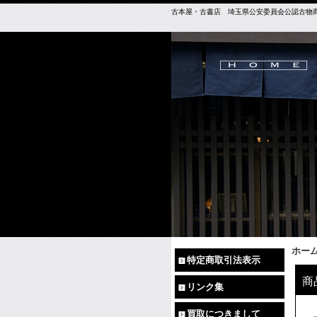
古本屋・古書店 埼玉県公安委員会公認古物商免許（
ホー
特定商取引法表示
商
リンク集
買取につきまして