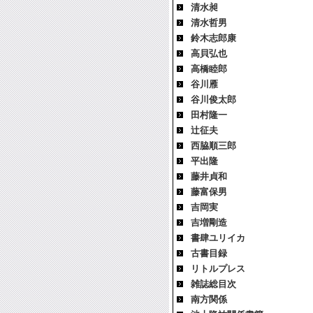
清水昶
清水哲男
鈴木志郎康
高貝弘也
高橋睦郎
谷川雁
谷川俊太郎
田村隆一
辻征夫
西脇順三郎
平出隆
藤井貞和
藤富保男
吉岡実
吉増剛造
書肆ユリイカ
古書目録
リトルプレス
雑誌総目次
南方関係