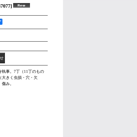
47077
]
ア
執事。7丁（11丁のもの
（大きく虫損・穴・欠
。傷み。