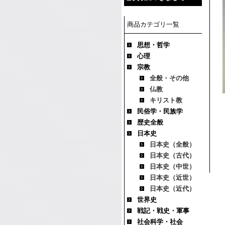
商品カテゴリ一覧
思想・哲学
心理
宗教
全般・その他
仏教
キリスト教
民俗学・民族学
歴史全般
日本史
日本史（全般）
日本史（古代）
日本史（中世）
日本史（近世）
日本史（近代）
世界史
戦記・戦史・軍事
社会科学・社会