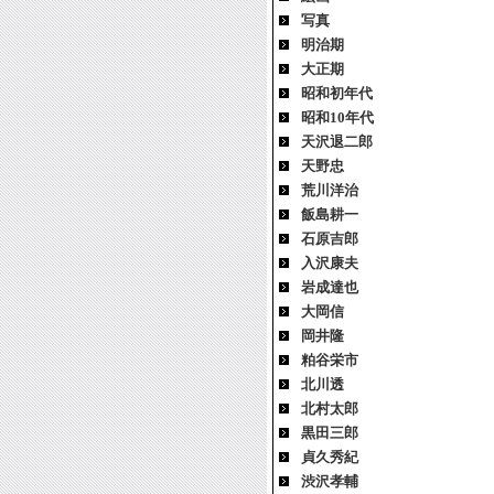
写真
明治期
大正期
昭和初年代
昭和10年代
天沢退二郎
天野忠
荒川洋治
飯島耕一
石原吉郎
入沢康夫
岩成達也
大岡信
岡井隆
粕谷栄市
北川透
北村太郎
黒田三郎
貞久秀紀
渋沢孝輔