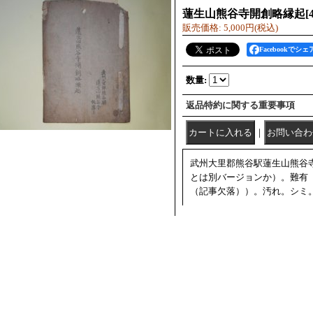
蓮生山熊谷寺開創略縁起
[
販売価格
:
5,000円
(税込)
Facebookでシェ
数量
:
返品特約に関する重要事項
｜
武州大里郡熊谷駅蓮生山熊谷寺
とは別バージョンか）。難有
（記事欠落））。汚れ。シミ