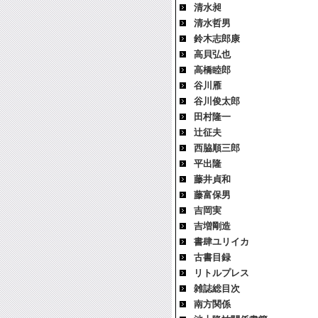
清水昶
清水哲男
鈴木志郎康
高貝弘也
高橋睦郎
谷川雁
谷川俊太郎
田村隆一
辻征夫
西脇順三郎
平出隆
藤井貞和
藤富保男
吉岡実
吉増剛造
書肆ユリイカ
古書目録
リトルプレス
雑誌総目次
南方関係