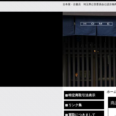
古本屋・古書店 埼玉県公安委員会公認古物商免許（
ホー
特定商取引法表示
商
リンク集
買取につきまして