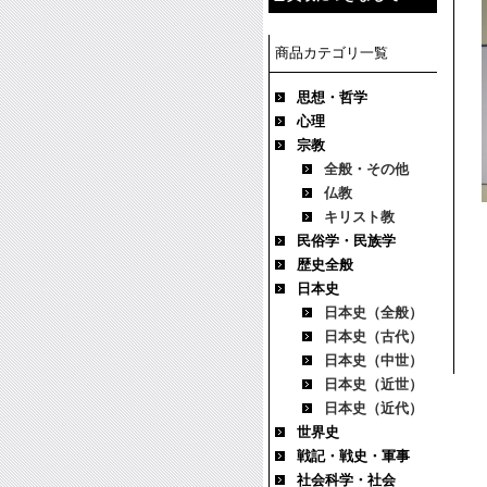
商品カテゴリ一覧
思想・哲学
心理
宗教
全般・その他
仏教
キリスト教
民俗学・民族学
歴史全般
日本史
日本史（全般）
日本史（古代）
日本史（中世）
日本史（近世）
日本史（近代）
世界史
戦記・戦史・軍事
社会科学・社会