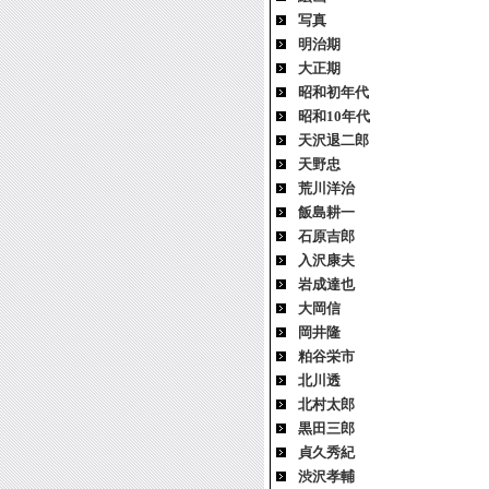
写真
明治期
大正期
昭和初年代
昭和10年代
天沢退二郎
天野忠
荒川洋治
飯島耕一
石原吉郎
入沢康夫
岩成達也
大岡信
岡井隆
粕谷栄市
北川透
北村太郎
黒田三郎
貞久秀紀
渋沢孝輔