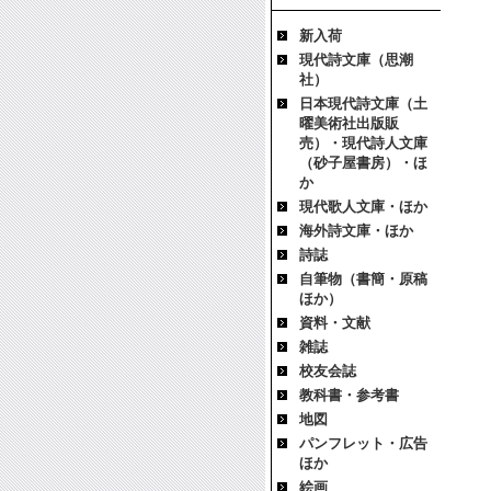
新入荷
現代詩文庫（思潮
社）
日本現代詩文庫（土
曜美術社出版販
売）・現代詩人文庫
（砂子屋書房）・ほ
か
現代歌人文庫・ほか
海外詩文庫・ほか
詩誌
自筆物（書簡・原稿
ほか）
資料・文献
雑誌
校友会誌
教科書・参考書
地図
パンフレット・広告
ほか
絵画