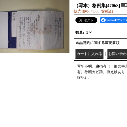
（写本）格例集
[
47068
]
販売価格
:
4,000円
(税込)
Facebookでシェ
数量
:
返品特約に関する重要事項
｜
写年不明。虫損有（一部文字
有。巻頭カビ跡。拵え帙あり
誤記）。