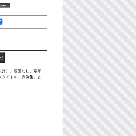
ア
欠け）。題箋なし。蔵印
（タイトル「判例集」と