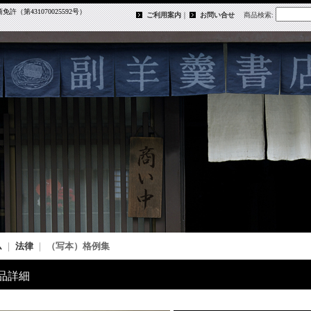
第431070025592号）
ご利用案内
｜
お問い合せ
商品検索
:
ム
｜
法律
｜
（写本）格例集
品詳細