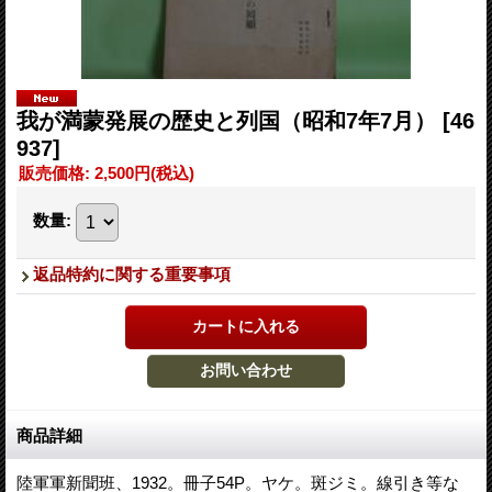
我が満蒙発展の歴史と列国（昭和7年7月）
[46
937]
販売価格
:
2,500円
(税込)
数量
:
返品特約に関する重要事項
商品詳細
陸軍軍新聞班、1932。冊子54P。ヤケ。斑ジミ。線引き等な