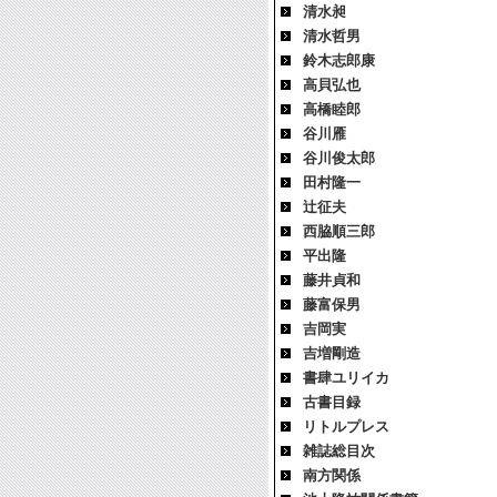
清水昶
清水哲男
鈴木志郎康
高貝弘也
高橋睦郎
谷川雁
谷川俊太郎
田村隆一
辻征夫
西脇順三郎
平出隆
藤井貞和
藤富保男
吉岡実
吉増剛造
書肆ユリイカ
古書目録
リトルプレス
雑誌総目次
南方関係