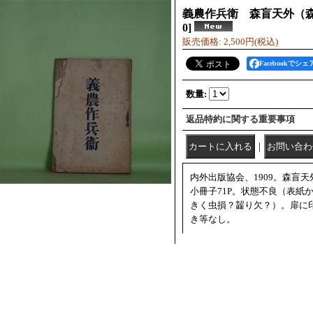
義農作兵衛 森盲天外（
0
]
販売価格
:
2,500円
(税込)
Facebookでシェ
数量
:
返品特約に関する重要事項
｜
内外出版協会、1909。森盲
小冊子71P。状態不良（表紙
きく虫損？齧り欠？）。扉に
き等なし。