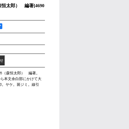
森恒太郎） 編著
[
4690
ア
天外（森恒太郎） 編著。
から本文余白部にかけて大
印。ヤケ。斑ジミ。線引