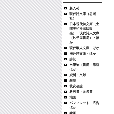
新入荷
現代詩文庫（思潮
社）
日本現代詩文庫（土
曜美術社出版販
売）・現代詩人文庫
（砂子屋書房）・ほ
か
現代歌人文庫・ほか
海外詩文庫・ほか
詩誌
自筆物（書簡・原稿
ほか）
資料・文献
雑誌
校友会誌
教科書・参考書
地図
パンフレット・広告
ほか
絵画