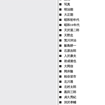
写真
明治期
大正期
昭和初年代
昭和10年代
天沢退二郎
天野忠
荒川洋治
飯島耕一
石原吉郎
入沢康夫
岩成達也
大岡信
岡井隆
粕谷栄市
北川透
北村太郎
黒田三郎
貞久秀紀
渋沢孝輔