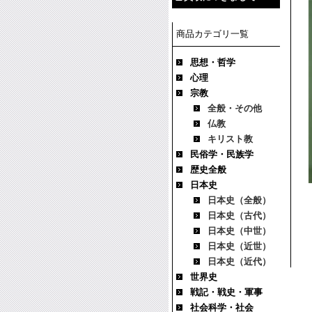
商品カテゴリ一覧
思想・哲学
心理
宗教
全般・その他
仏教
キリスト教
民俗学・民族学
歴史全般
日本史
日本史（全般）
日本史（古代）
日本史（中世）
日本史（近世）
日本史（近代）
世界史
戦記・戦史・軍事
社会科学・社会