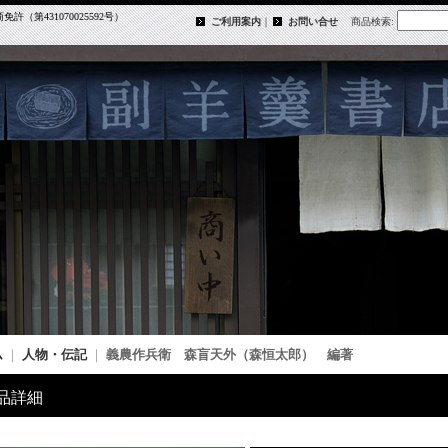
第431070025592号）
ご利用案内
｜
お問い合せ
商品検索
:
ム
｜
人物・伝記
｜
義農作兵衛 森盲天外（森恒太郎） 編著
品詳細