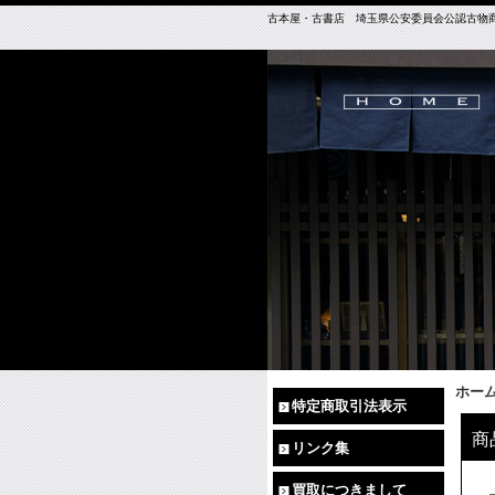
古本屋・古書店 埼玉県公安委員会公認古物商免許（
ホー
特定商取引法表示
商
リンク集
買取につきまして