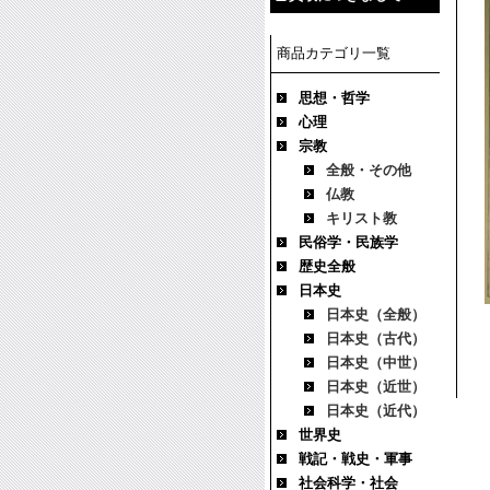
商品カテゴリ一覧
思想・哲学
心理
宗教
全般・その他
仏教
キリスト教
民俗学・民族学
歴史全般
日本史
日本史（全般）
日本史（古代）
日本史（中世）
日本史（近世）
日本史（近代）
世界史
戦記・戦史・軍事
社会科学・社会