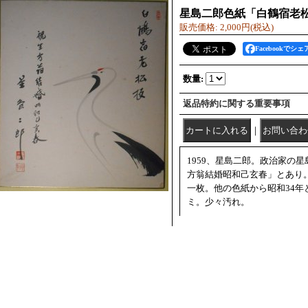
星島二郎色紙「白鶴宿老
販売価格
:
2,000円
(税込)
Facebookでシェ
数量
:
返品特約に関する重要事項
｜
1959、星島二郎。政治家の
方翁結婚昭和己玄春」とあり
一枚。他の色紙から昭和34年
ミ。少々汚れ。