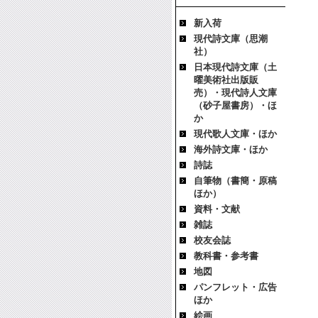
新入荷
現代詩文庫（思潮
社）
日本現代詩文庫（土
曜美術社出版販
売）・現代詩人文庫
（砂子屋書房）・ほ
か
現代歌人文庫・ほか
海外詩文庫・ほか
詩誌
自筆物（書簡・原稿
ほか）
資料・文献
雑誌
校友会誌
教科書・参考書
地図
パンフレット・広告
ほか
絵画