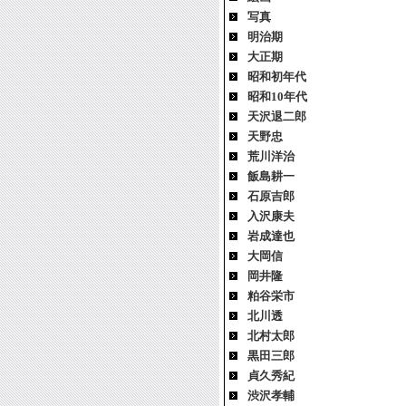
写真
明治期
大正期
昭和初年代
昭和10年代
天沢退二郎
天野忠
荒川洋治
飯島耕一
石原吉郎
入沢康夫
岩成達也
大岡信
岡井隆
粕谷栄市
北川透
北村太郎
黒田三郎
貞久秀紀
渋沢孝輔