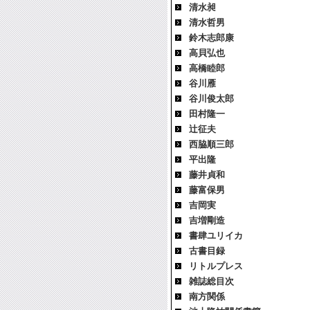
清水昶
清水哲男
鈴木志郎康
高貝弘也
高橋睦郎
谷川雁
谷川俊太郎
田村隆一
辻征夫
西脇順三郎
平出隆
藤井貞和
藤富保男
吉岡実
吉増剛造
書肆ユリイカ
古書目録
リトルプレス
雑誌総目次
南方関係