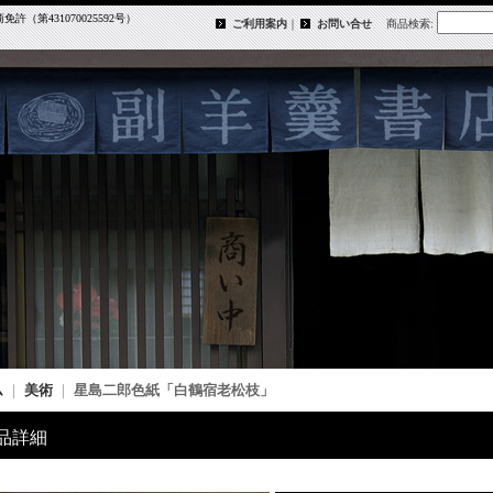
第431070025592号）
ご利用案内
｜
お問い合せ
商品検索
:
ム
｜
美術
｜
星島二郎色紙「白鶴宿老松枝」
品詳細