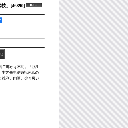
松枝」
[
46890
]
ア
星島二郎かは不明。「祝生
。生方先生結婚祝色紙の
と推測。肉筆。少々斑ジ