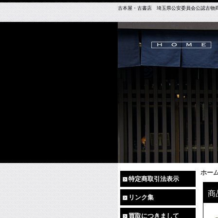
古本屋・古書店 埼玉県公安委員会公認古物商免許（
ホー
特定商取引法表示
商
リンク集
買取につきまして