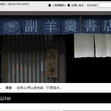
第431070025592号）
ご利用案内
｜
お問い合せ
商品検索
:
ム
｜
美術
｜
吉祥山/秀山画色紙「行雲流水」
品詳細