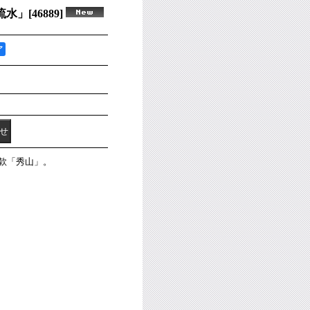
流水」
[
46889
]
ア
款「秀山」。