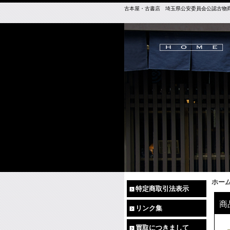
古本屋・古書店 埼玉県公安委員会公認古物商免許（
ホー
特定商取引法表示
商
リンク集
買取につきまして