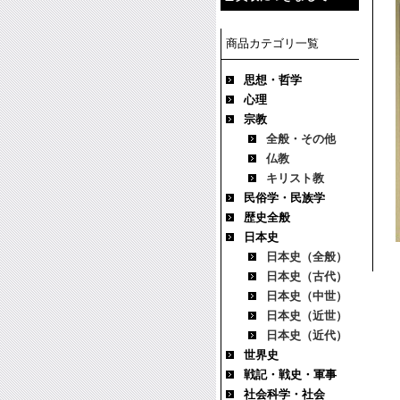
商品カテゴリ一覧
思想・哲学
心理
宗教
全般・その他
仏教
キリスト教
民俗学・民族学
歴史全般
日本史
日本史（全般）
日本史（古代）
日本史（中世）
日本史（近世）
日本史（近代）
世界史
戦記・戦史・軍事
社会科学・社会