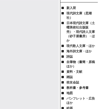
新入荷
現代詩文庫（思潮
社）
日本現代詩文庫（土
曜美術社出版販
売）・現代詩人文庫
（砂子屋書房）・ほ
か
現代歌人文庫・ほか
海外詩文庫・ほか
詩誌
自筆物（書簡・原稿
ほか）
資料・文献
雑誌
校友会誌
教科書・参考書
地図
パンフレット・広告
ほか
絵画