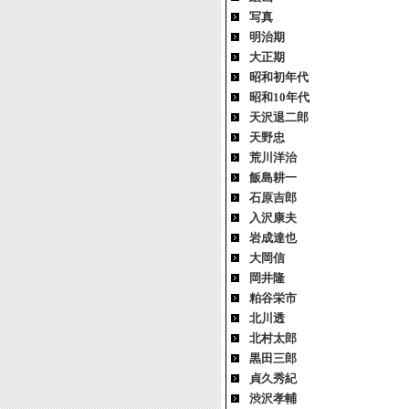
写真
明治期
大正期
昭和初年代
昭和10年代
天沢退二郎
天野忠
荒川洋治
飯島耕一
石原吉郎
入沢康夫
岩成達也
大岡信
岡井隆
粕谷栄市
北川透
北村太郎
黒田三郎
貞久秀紀
渋沢孝輔