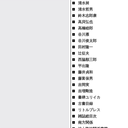
清水昶
清水哲男
鈴木志郎康
高貝弘也
高橋睦郎
谷川雁
谷川俊太郎
田村隆一
辻征夫
西脇順三郎
平出隆
藤井貞和
藤富保男
吉岡実
吉増剛造
書肆ユリイカ
古書目録
リトルプレス
雑誌総目次
南方関係