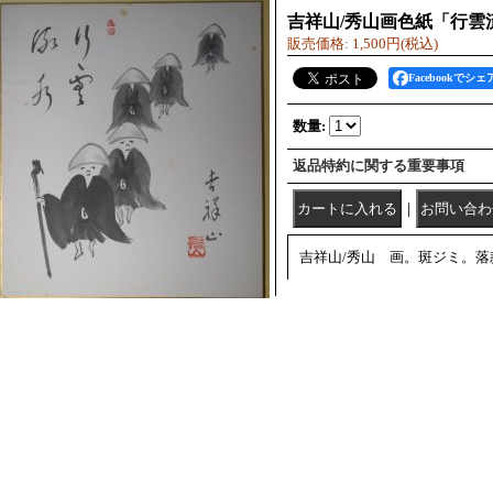
吉祥山/秀山画色紙「行雲
販売価格
:
1,500円
(税込)
Facebookでシェ
数量
:
返品特約に関する重要事項
｜
吉祥山/秀山 画。斑ジミ。落