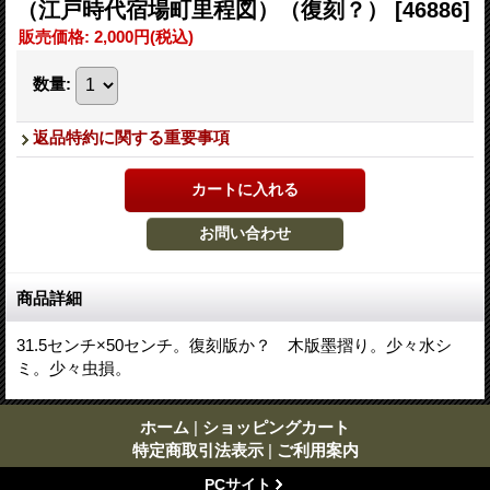
（江戸時代宿場町里程図）（復刻？）
[46886]
販売価格
:
2,000円
(税込)
数量
:
返品特約に関する重要事項
商品詳細
31.5センチ×50センチ。復刻版か？ 木版墨摺り。少々水シ
ミ。少々虫損。
ホーム
|
ショッピングカート
特定商取引法表示
|
ご利用案内
PCサイト