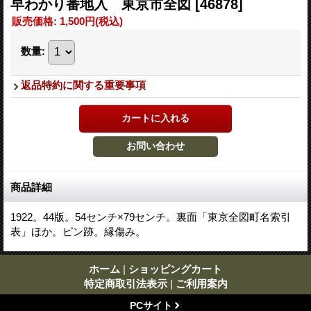
早わかり番地入 東京市全図
[46878]
販売価格
:
1,500円
(税込)
数量
:
返品特約に関する重要事項
商品詳細
1922。44版。54センチ×79センチ。裏面「東京全図町名索引
表」ほか。ピン跡。縁傷み。
ホーム
|
ショッピングカート
特定商取引法表示
|
ご利用案内
PCサイト