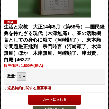
生活と宗教 大正14年5月（第68号）―国民経
典を持たざる現代（木津無庵）、業の活動機
官としての身心に就て（河崎顕了）、東本願
寺問題厳正批判―宗門時言（河崎顕了、木津
無庵）ほか 木津無庵、河崎顕了、津田賢、
白庵
[46372]
販売価格
:
1,500円
(税込)
数量
:
返品特約に関する重要事項