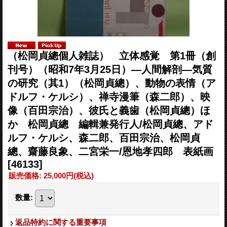
（松岡貞總個人雑誌） 立体感覚 第1冊（創
刊号）（昭和7年3月25日）―人間解剖―気質
の研究（其1）（松岡貞總）、動物の表情（ア
ドルフ・ケルシ）、禅寺漫筆（森二郎）、映
像（百田宗治）、彼氏と義歯（松岡貞總）ほ
か 松岡貞總 編輯兼発行人/松岡貞總、アド
ルフ・ケルシ、森二郎、百田宗治、松岡貞
總、齋藤良象、二宮栄一/恩地孝四郎 表紙画
[46133]
販売価格
:
25,000円
(税込)
数量
:
返品特約に関する重要事項