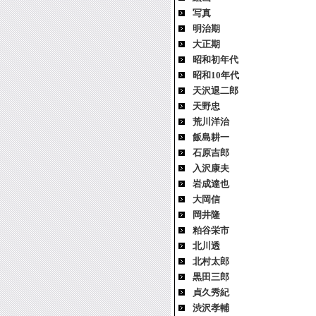
写真
明治期
大正期
昭和初年代
昭和10年代
天沢退二郎
天野忠
荒川洋治
飯島耕一
石原吉郎
入沢康夫
岩成達也
大岡信
岡井隆
粕谷栄市
北川透
北村太郎
黒田三郎
貞久秀紀
渋沢孝輔