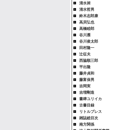
清水昶
清水哲男
鈴木志郎康
高貝弘也
高橋睦郎
谷川雁
谷川俊太郎
田村隆一
辻征夫
西脇順三郎
平出隆
藤井貞和
藤富保男
吉岡実
吉増剛造
書肆ユリイカ
古書目録
リトルプレス
雑誌総目次
南方関係