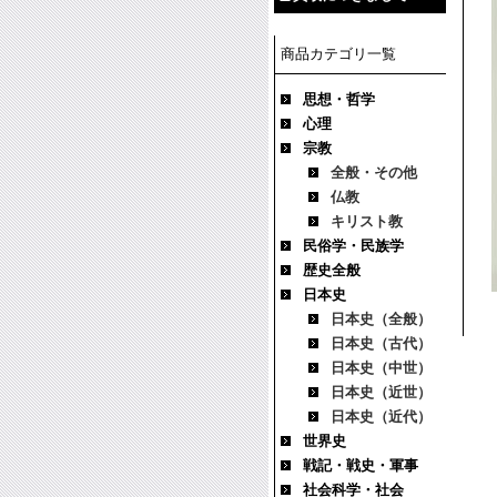
商品カテゴリ一覧
思想・哲学
心理
宗教
全般・その他
仏教
キリスト教
民俗学・民族学
歴史全般
日本史
日本史（全般）
日本史（古代）
日本史（中世）
日本史（近世）
日本史（近代）
世界史
戦記・戦史・軍事
社会科学・社会