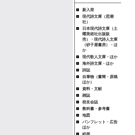
新入荷
現代詩文庫（思潮
社）
日本現代詩文庫（土
曜美術社出版販
売）・現代詩人文庫
（砂子屋書房）・ほ
か
現代歌人文庫・ほか
海外詩文庫・ほか
詩誌
自筆物（書簡・原稿
ほか）
資料・文献
雑誌
校友会誌
教科書・参考書
地図
パンフレット・広告
ほか
絵画