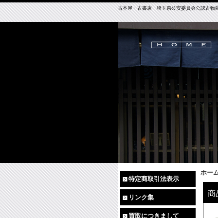
古本屋・古書店 埼玉県公安委員会公認古物商免許（
ホー
特定商取引法表示
商
リンク集
買取につきまして