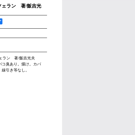
ェラン 著/飯吉光
ア
ツェラン 著/飯吉光夫
バコ臭あり。煤け。カバ
。線引き等なし。