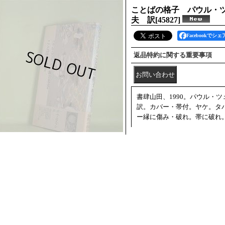
ことばの格子 パウル・ツ
夫 訳
[
45827
]
Facebookでシェ
返品特約に関する重要事項
書肆山田、1990。パウル・
訳。カバー・帯付。ヤケ。タ
ー縁に傷み・破れ。帯に破れ