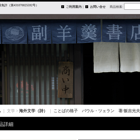
第431070025592号）
ご利用案内
｜
お問い合せ
商品検索
:
ム
｜ 文学 >
海外文学（詩）
｜
ことばの格子 パウル・ツェラン 著/飯吉光
品詳細