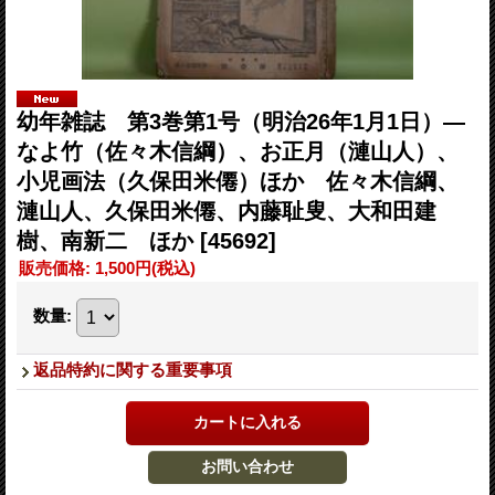
幼年雑誌 第3巻第1号（明治26年1月1日）―
なよ竹（佐々木信綱）、お正月（漣山人）、
小児画法（久保田米僊）ほか 佐々木信綱、
漣山人、久保田米僊、内藤耻叟、大和田建
樹、南新二 ほか
[45692]
販売価格
:
1,500円
(税込)
数量
:
返品特約に関する重要事項