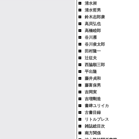
清水昶
清水哲男
鈴木志郎康
高貝弘也
高橋睦郎
谷川雁
谷川俊太郎
田村隆一
辻征夫
西脇順三郎
平出隆
藤井貞和
藤富保男
吉岡実
吉増剛造
書肆ユリイカ
古書目録
リトルプレス
雑誌総目次
南方関係