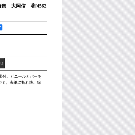
詩集 大岡信 著
[
4562
ア
。帯付。ビニールカバーあ
ジミ。表紙に折れ跡。線