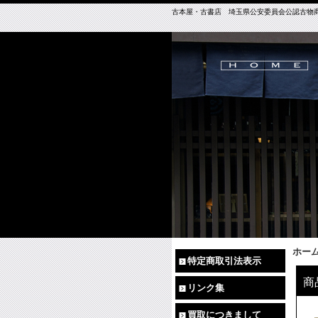
古本屋・古書店 埼玉県公安委員会公認古物商免許（
ホー
特定商取引法表示
商
リンク集
買取につきまして