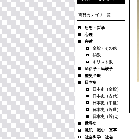
商品カテゴリ一覧
思想・哲学
心理
宗教
全般・その他
仏教
キリスト教
民俗学・民族学
歴史全般
日本史
日本史（全般）
日本史（古代）
日本史（中世）
日本史（近世）
日本史（近代）
世界史
戦記・戦史・軍事
社会科学・社会