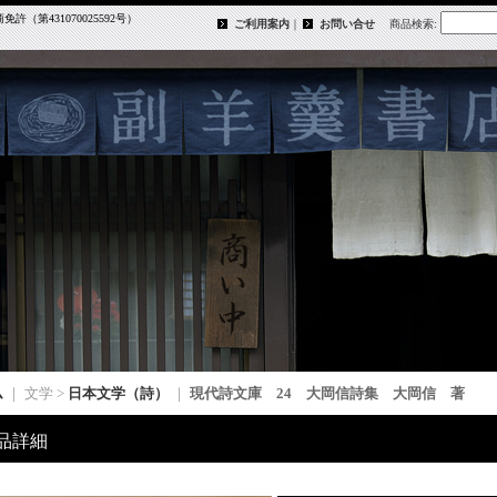
第431070025592号）
ご利用案内
｜
お問い合せ
商品検索
:
ム
｜ 文学 >
日本文学（詩）
｜
現代詩文庫 24 大岡信詩集 大岡信 著
品詳細