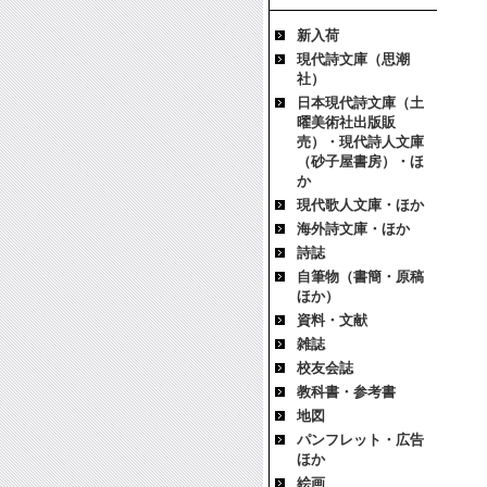
新入荷
現代詩文庫（思潮
社）
日本現代詩文庫（土
曜美術社出版販
売）・現代詩人文庫
（砂子屋書房）・ほ
か
現代歌人文庫・ほか
海外詩文庫・ほか
詩誌
自筆物（書簡・原稿
ほか）
資料・文献
雑誌
校友会誌
教科書・参考書
地図
パンフレット・広告
ほか
絵画