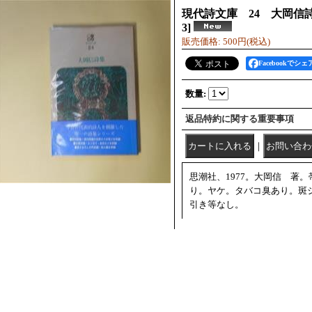
現代詩文庫 24 大岡信
3
]
販売価格
:
500円
(税込)
Facebookでシェ
数量
:
返品特約に関する重要事項
｜
思潮社、1977。大岡信 著
り。ヤケ。タバコ臭あり。斑
引き等なし。