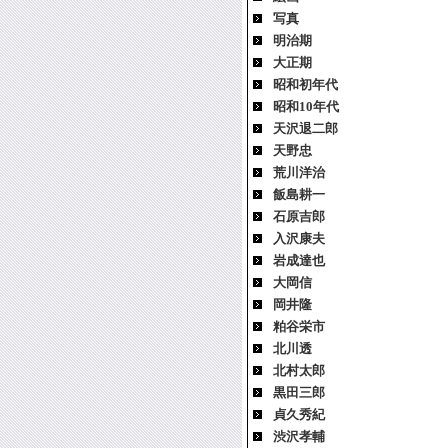
写真
明治期
大正期
昭和初年代
昭和10年代
天沢退二郎
天野忠
荒川洋治
飯島耕一
石原吉郎
入沢康夫
岩成達也
大岡信
岡井隆
粕谷栄市
北川透
北村太郎
黒田三郎
貞久秀紀
渋沢孝輔