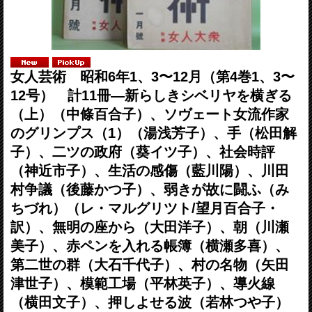
女人芸術 昭和6年1、3〜12月（第4巻1、3〜
12号） 計11冊―新らしきシベリヤを横ぎる
（上）（中條百合子）、ソヴェート女流作家
のグリンプス（1）（湯浅芳子）、手（松田解
子）、二ツの政府（葵イツ子）、社会時評
（神近市子）、生活の感傷（藍川陽）、川田
村争議（後藤かつ子）、弱きが故に闘ふ（み
ちづれ）（レ・マルグリツト/望月百合子・
訳）、無明の座から（大田洋子）、朝（川瀬
美子）、赤ペンを入れる帳簿（横瀬多喜）、
第二世の群（大石千代子）、村の名物（矢田
津世子）、模範工場（平林英子）、導火線
（横田文子）、押しよせる波（若林つや子）