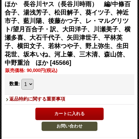
ほか 長谷川ヤス（長谷川時雨） 編/中條百
合子、湯浅芳子、松田解子、葵イツ子、神近
市子、藍川陽、後藤かつ子、レ・マルグリツ
ト/望月百合子・訳、大田洋子、川瀬美子、横
瀬多喜、大石千代子、矢田津世子、平林英
子、横田文子、若林つや子、野上弥生、生田
花世、坂本いね、河上肇、三木清、森山啓、
中野重治 ほか
[45566]
販売価格
:
90,000円
(税込)
数量
:
返品特約に関する重要事項