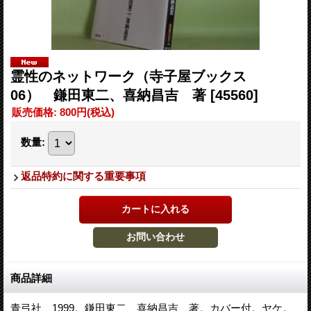
霊性のネットワーク（寺子屋ブックス
06） 鎌田東二、喜納昌吉 著
[45560]
販売価格
:
800円
(税込)
数量
:
返品特約に関する重要事項
商品詳細
青弓社、1999。鎌田東二、喜納昌吉 著。カバー付。ヤケ。