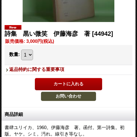
詩集 黒い微笑 伊藤海彦 著
[44942]
販売価格
:
3,000円
(税込)
数量
:
返品特約に関する重要事項
商品詳細
書肆ユリイカ、1960。伊藤海彦 著。函付。第一詩集。初
版。ヤケ。シミ。汚れ。線引き等なし。