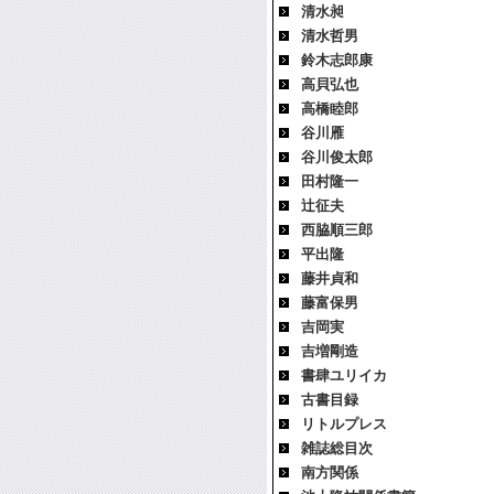
清水昶
清水哲男
鈴木志郎康
高貝弘也
高橋睦郎
谷川雁
谷川俊太郎
田村隆一
辻征夫
西脇順三郎
平出隆
藤井貞和
藤富保男
吉岡実
吉増剛造
書肆ユリイカ
古書目録
リトルプレス
雑誌総目次
南方関係