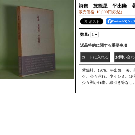
詩集 旅籠屋 平出隆 
販売価格
:
10,000円
(税込)
Facebookでシェ
数量
:
返品特約に関する重要事項
｜
紫陽社、1976。平出隆 著
ケ。少々汚れ。少々シミ。1P
少々剥がれ傷。線引き等なし