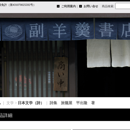
第431070025592号）
ご利用案内
｜
お問い合せ
商品検索
:
ム
｜ 文学 >
日本文学（詩）
｜
詩集 旅籠屋 平出隆 著
品詳細