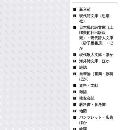
新入荷
現代詩文庫（思潮
社）
日本現代詩文庫（土
曜美術社出版販
売）・現代詩人文庫
（砂子屋書房）・ほ
か
現代歌人文庫・ほか
海外詩文庫・ほか
詩誌
自筆物（書簡・原稿
ほか）
資料・文献
雑誌
校友会誌
教科書・参考書
地図
パンフレット・広告
ほか
絵画