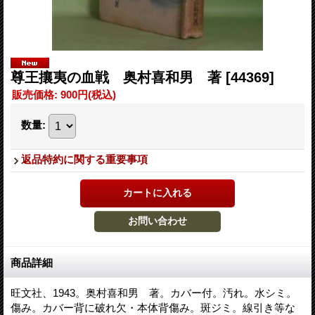
尊王攘夷の血戦 奥村喜和男 著
[44369]
販売価格
:
900円
(税込)
数量
:
返品特約に関する重要事項
商品詳細
旺文社、1943。奥村喜和男 著。カバー付。汚れ。水シミ。
傷み。カバー背に破れ欠・本体背傷み。斑ジミ。線引き等な