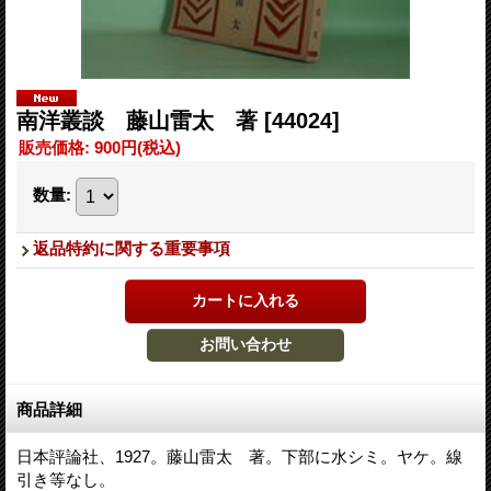
南洋叢談 藤山雷太 著
[44024]
販売価格
:
900円
(税込)
数量
:
返品特約に関する重要事項
商品詳細
日本評論社、1927。藤山雷太 著。下部に水シミ。ヤケ。線
引き等なし。